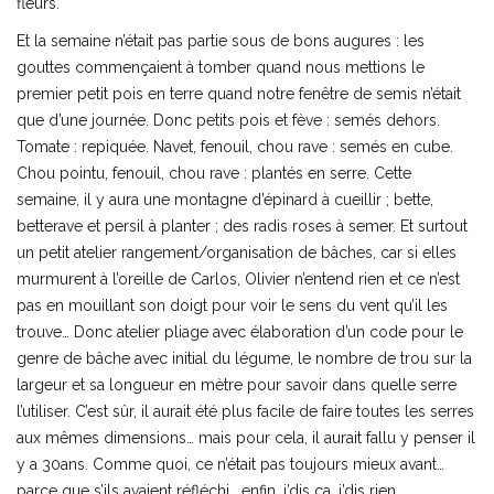
fleurs.
Et la semaine n’était pas partie sous de bons augures : les
gouttes commençaient à tomber quand nous mettions le
premier petit pois en terre quand notre fenêtre de semis n’était
que d’une journée. Donc petits pois et fève : semés dehors.
Tomate : repiquée. Navet, fenouil, chou rave : semés en cube.
Chou pointu, fenouil, chou rave : plantés en serre. Cette
semaine, il y aura une montagne d’épinard à cueillir ; bette,
betterave et persil à planter ; des radis roses à semer. Et surtout
un petit atelier rangement/organisation de bâches, car si elles
murmurent à l’oreille de Carlos, Olivier n’entend rien et ce n’est
pas en mouillant son doigt pour voir le sens du vent qu’il les
trouve… Donc atelier pliage avec élaboration d’un code pour le
genre de bâche avec initial du légume, le nombre de trou sur la
largeur et sa longueur en mètre pour savoir dans quelle serre
l’utiliser. C’est sûr, il aurait été plus facile de faire toutes les serres
aux mêmes dimensions… mais pour cela, il aurait fallu y penser il
y a 30ans. Comme quoi, ce n’était pas toujours mieux avant…
parce que s’ils avaient réfléchi… enfin, j’dis ça, j’dis rien…