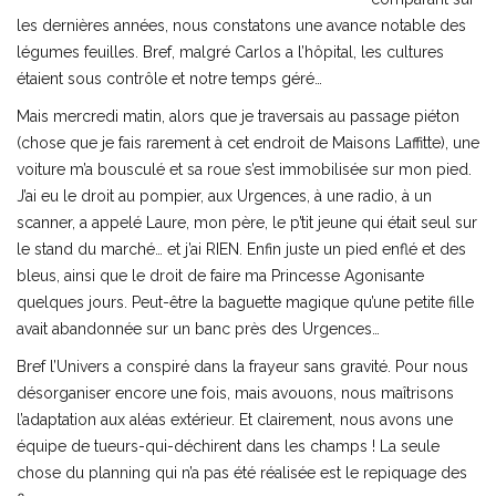
les dernières années, nous constatons une avance notable des
légumes feuilles. Bref, malgré Carlos a l’hôpital, les cultures
étaient sous contrôle et notre temps géré…
Mais mercredi matin, alors que je traversais au passage piéton
(chose que je fais rarement à cet endroit de Maisons Laffitte), une
voiture m’a bousculé et sa roue s’est immobilisée sur mon pied.
J’ai eu le droit au pompier, aux Urgences, à une radio, à un
scanner, a appelé Laure, mon père, le p’tit jeune qui était seul sur
le stand du marché… et j’ai RIEN. Enfin juste un pied enflé et des
bleus, ainsi que le droit de faire ma Princesse Agonisante
quelques jours. Peut-être la baguette magique qu’une petite fille
avait abandonnée sur un banc près des Urgences…
Bref l’Univers a conspiré dans la frayeur sans gravité. Pour nous
désorganiser encore une fois, mais avouons, nous maîtrisons
l’adaptation aux aléas extérieur. Et clairement, nous avons une
équipe de tueurs-qui-déchirent dans les champs ! La seule
chose du planning qui n’a pas été réalisée est le repiquage des